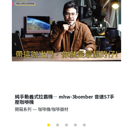
登 入
忘記密碼？
建立專屬帳號
只要再完成幾個步驟，即可完成帳號的註冊程序，
我 要 註 冊
純手動義式拉霸機— mhw-3bomber 音速S7手
壓咖啡機
開箱系列 — 咖啡機/咖啡器材