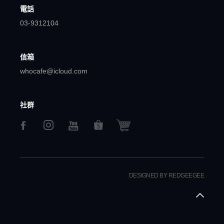
電話
03-9312104
信箱
whocafe@icloud.com
社群
DESIGNED BY REDGEEGEE