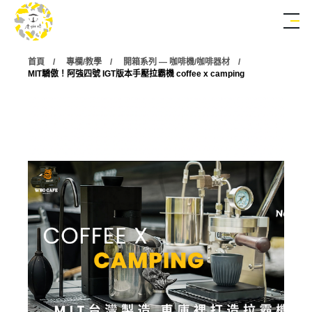
首頁
專欄/教學
開箱系列 — 咖啡機/咖啡器材
MIT驕傲！阿強四號 IGT版本手壓拉霸機 coffee x camping