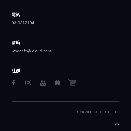
電話
03-9312104
信箱
whocafe@icloud.com
社群
DESIGNED BY REDGEEGEE